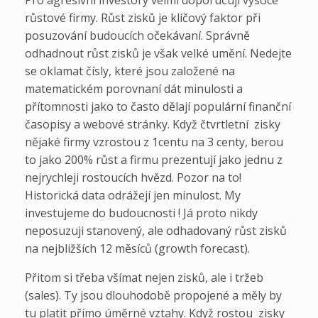
Pro agresívní investory velmi doporučuji vysoce
růstové firmy. Růst zisků je klíčový faktor při
posuzování budoucích očekávaní. Správně
odhadnout růst zisků je však velké umění. Nedejte
se oklamat čísly, které jsou založené na
matematickém porovnaní dát minulosti a
přítomnosti jako to často dělají populární finanční
časopisy a webové stránky. Když čtvrtletní zisky
nějaké firmy vzrostou z 1centu na 3 centy, berou
to jako 200% růst a firmu prezentují jako jednu z
nejrychleji rostoucích hvězd. Pozor na to!
Historická data odrážejí jen minulost. My
investujeme do budoucnosti ! Já proto nikdy
neposuzuji stanovený, ale odhadovaný růst zisků
na nejbližších 12 měsíců (growth forecast).
Přitom si třeba všímat nejen zisků, ale i tržeb
(sales). Ty jsou dlouhodobě propojené a měly by
tu platit přímo úměrné vztahy. Když rostou zisky