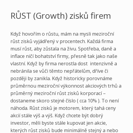
RŮST (Growth) zisků firem
Když hovořím o růstu, mám na mysli meziroční
růst zisků vyjádřený v procentech. Každá firma
musí růst, aby zůstala na živu. Spotřeba, daně a
inflace ničí bohatství firmy, přesně tak jako naše
vlastní. Když by firma nerostla dost intenzivně a
nebránila se vůči těmto nepřátelům, dříve či
později by zanikla. Když historicky porovnáme
průměrnou meziroční výkonnost akciových trhů a
průměrný meziroční růst zisků korporací –
dostaneme skoro stejné číslo ( cca 10% ). To není
náhoda. Růst zisků je motorem, který tahá ceny
akcií stále výš a výš. Když chcete být dobrý
investor, měli byste stále kupovat jen akcie,
kterých růst zisků bude minimálně stejný a nebo