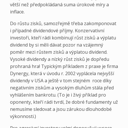
větší než předpokládaná suma úrokové míry a
inflace.
Do růstu zisků, samozřejmě třeba zakomponovat
i případné dividendové příjmy. Konzervativní
investoři, kteří rádi kombinují růst zisků a výplatu
dividend by si měli dávat pozor na vzájemný
poměr mezi růstem zisků a výplatou dividend.
Vysoké dividendy a nízký růst zisků je dopředu
prohraná hra! Typickým příkladem z praxe je firma
Dynergy, která v úvodu r. 2002 vyplácela nejvyšší
dividendy v USA a ještě v tom stejném roce díky
negativním ziskům a vysokým dluhům stála před
vyhlášením bankrotu. (To je i živý příklad pro
oponenty, kteří rádi tvrdí, že dobré fundamenty už
nemusíme sledovat a jsou zárukou dlouhodobé
výkonnosti.)