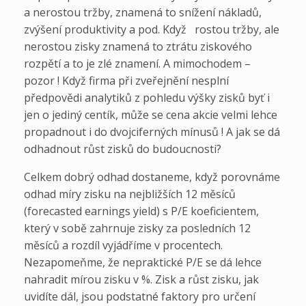
a nerostou tržby, znamená to snížení nákladů,
zvýšení produktivity a pod. Když rostou tržby, ale
nerostou zisky znamená to ztrátu ziskového
rozpětí a to je zlé znamení. A mimochodem –
pozor ! Když firma při zveřejnění nesplní
předpovědi analytiků z pohledu výšky zisků byť i
jen o jediný centík, může se cena akcie velmi lehce
propadnout i do dvojciferných mínusů ! A jak se dá
odhadnout růst zisků do budoucnosti?
Celkem dobrý odhad dostaneme, když porovnáme
odhad míry zisku na nejbližších 12 měsíců
(forecasted earnings yield) s P/E koeficientem,
který v sobě zahrnuje zisky za posledních 12
měsíců a rozdíl vyjádříme v procentech.
Nezapomeňme, že nepraktické P/E se dá lehce
nahradit mírou zisku v %. Zisk a růst zisku, jak
uvidíte dál, jsou podstatné faktory pro určení