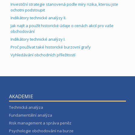
Investiční strategie stanovená podle míry rizika, kterou jste
ochotni podstoupit
Indikátory technické analýzy II.
Jak najít a použít historické údaje o cenách akcií pro vaše
obchodování
Indikátory technické analýzy I.
Proč používat také historické burzovní grafy
Vyhledávání obchodních příležitostí
AKADEMIE
Technická analýza
Fundamentální analýza
Risk management a správa peněz
Psychologie obchodování na burze