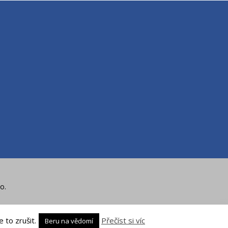
o.
 to zrušit.
Přečíst si víc
Beru na vědomí