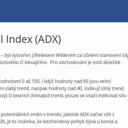
l Index (ADX)
 – byl vytvořen J.Wellesem Wilderem za účelem stanovení síl
stového či klesajícího. Pro obchodování je totiž důležité
hodnotami 0 až 100, i když hodnoty nad 60 jsou velmi
mi slabý trend, naopak hodnoty nad 40, indikují silný trend.
vý) či bearish (klesající) trend, pouze se snaží indikovat sílu
 potenciálních změn v trendu. Jakmile ADX začne sílit z
20, je to známka, že beztrendový pohyb bývá u konce a