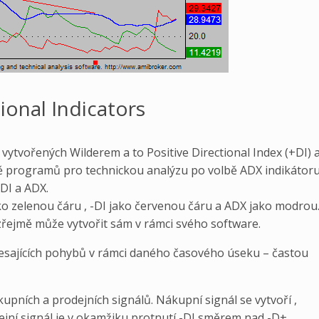
ional Indicators
vytvořených Wilderem a to Positive Directional Index (+DI) 
ině programů pro technickou analýzu po volbě ADX indikátor
-DI a ADX.
ko zelenou čáru , -DI jako červenou čáru a ADX jako modrou
řejmě může vytvořit sám v rámci svého software.
klesajících pohybů v rámci daného časového úseku – častou
upních a prodejních signálů. Nákupní signál se vytvoří ,
jní signál je v okamžiku protnutí -DI směrem nad -D+.