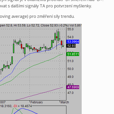
at s dalšími signály TA pro potvrzení myšlenky.
ving average) pro změření síly trendu.