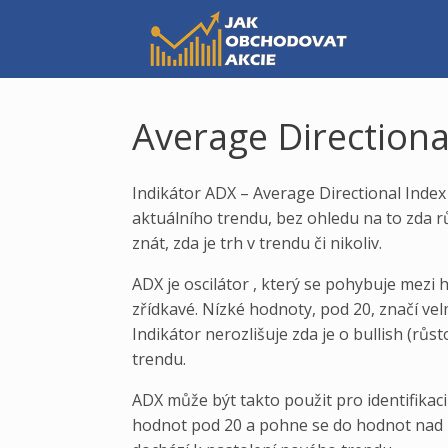
Skip
to
content
Average Directiona
Indikátor ADX – Average Directional Index
aktuálního trendu, bez ohledu na to zda rů
znát, zda je trh v trendu či nikoliv.
ADX je oscilátor , který se pohybuje mezi 
zřídkavé. Nízké hodnoty, pod 20, značí vel
Indikátor nerozlišuje zda je o bullish (růsto
trendu.
ADX může být takto použit pro identifikaci
hodnot pod 20 a pohne se do hodnot nad 