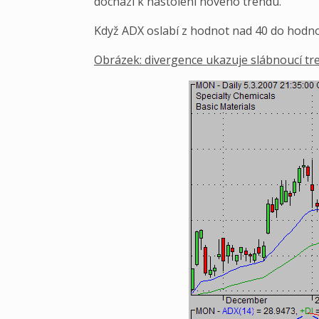
dochází k nastolení nového trendu.
Když ADX oslabí z hodnot nad 40 do hodno
Obrázek: divergence ukazuje slábnoucí tr