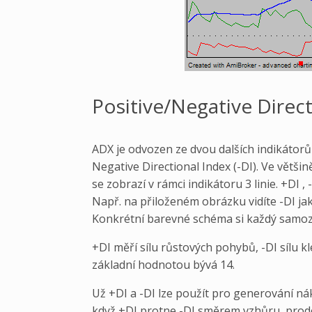
Positive/Negative Direct
ADX je odvozen ze dvou dalších indikátorů 
Negative Directional Index (-DI). Ve větš
se zobrazí v rámci indikátoru 3 linie. +DI , 
Např. na přiloženém obrázku vidíte -DI ja
Konkrétní barevné schéma si každý samoz
+DI měří sílu růstových pohybů, -DI sílu 
základní hodnotou bývá 14.
Už +DI a -DI lze použít pro generování nák
když +DI protne -DI směrem vzhůru, prode