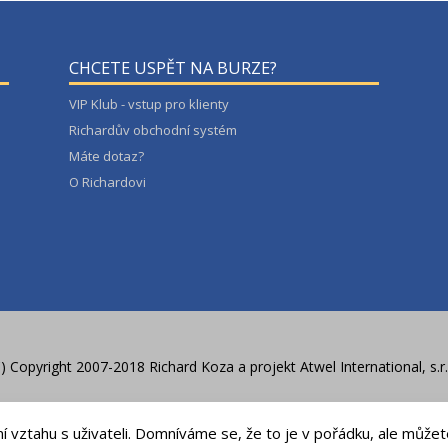
CHCETE USPĚT NA BURZE?
VIP Klub - vstup pro klienty
Richardův obchodní systém
Máte dotaz?
O Richardovi
C) Copyright 2007-2018 Richard Koza a
projekt Atwel International, s.r.
Zásady ochrany osobních údajů
vztahu s uživateli. Domníváme se, že to je v pořádku, ale můžete