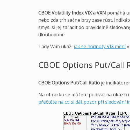
CBOE Volatility Index VIX a VXN
pomáhá urč
nebo zda trh začne brzy zase růst. Indiká
smysl si jej zařadit do pravidelně sledova
dlouhodobé.
Tady Vám ukáži
jak se hodnoty VIX mění
v
CBOE Options Put/Call 
CBOE Options Put/Call Ratio
je indikátore
Na obrázku se můžete podívat na ukázku 
přečtěte na co si dát pozor při sledování 