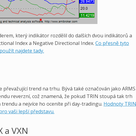
rem, který indikátor rozdělil do dalších dvou indikátorů a
ctional Index a Negative Directional Index.
Co přesně tyto
 použít najdete tady.
je převažující trend na trhu. Bývá také označován jako ARMS
trendu reverzní, což znamená, že pokud TRIN stoupá tak trh
 trendu a nejvíce ho oceníte při day-tradingu.
Hodnoty TRI
pro vaši lepší představu.
IX a VXN