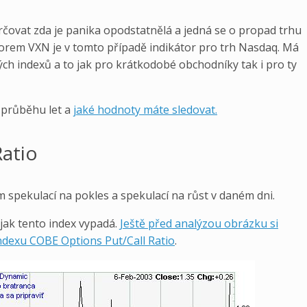
ovat zda je panika opodstatnělá a jedná se o propad trhu
torem VXN je v tomto případě indikátor pro trh Nasdaq. Má
ných indexů a to jak pro krátkodobé obchodníky tak i pro ty
 průběhu let a
jaké hodnoty máte sledovat.
Ratio
m spekulací na pokles a spekulací na růst v daném dni.
jak tento index vypadá.
Ještě před analýzou obrázku si
indexu COBE Options Put/Call Ratio
.