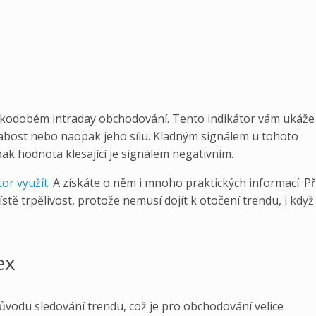
tkodobém intraday obchodování. Tento indikátor vám ukáže
labost nebo naopak jeho sílu. Kladným signálem u tohoto
pak hodnota klesající je signálem negativním.
or využít.
A získáte o něm i mnoho praktických informací. Př
stě trpělivost, protože nemusí dojít k otočení trendu, i když
ex
důvodu sledování trendu, což je pro obchodování velice