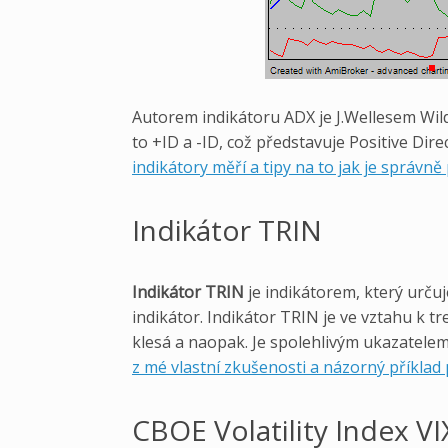
Autorem indikátoru ADX je J.Wellesem Wilde
to +ID a -ID, což představuje Positive Dire
indikátory měří a tipy na to jak je správně
Indikátor TRIN
Indikátor TRIN
je indikátorem, který urču
indikátor. Indikátor TRIN je ve vztahu k 
klesá a naopak. Je spolehlivým ukazatelem
z mé vlastní zkušenosti a názorný příklad 
CBOE Volatility Index V