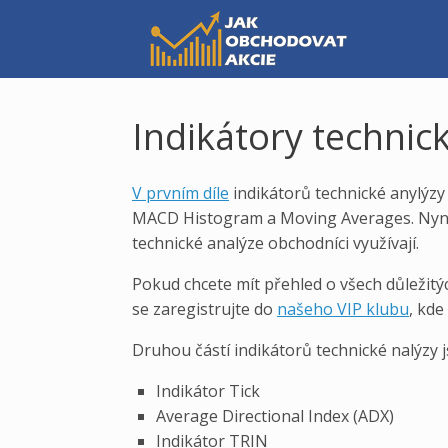
Skip
to
content
Indikátory technick
V prvním díle
indikátorů technické anylýzy 
MACD Histogram a Moving Averages. Nyní 
technické analýze obchodníci využívají.
Pokud chcete mít přehled o všech důležitýc
se zaregistrujte do
našeho VIP klubu
, kde
Druhou částí indikátorů technické nalýzy j
Indikátor Tick
Average Directional Index (ADX)
Indikátor TRIN