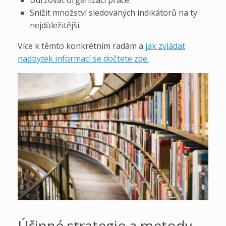
Udržovat organizaci práce.
Snížit množství sledovaných indikátorů na ty
nejdůležitější.
Více k těmto konkrétním radám a
jak zvládat
nadbytek informací se dočtete zde.
Účinné strategie a metody