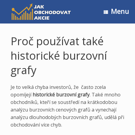
Skip
to
Menu
content
Proč používat také
historické burzovní
grafy
Je to velká chyba investorů, že často zcela
opomíjejí
historické burzovní grafy
. Také mnoho
obchodníků, kteří se soustředí na krátkodobou
analýzu burzovních cenových grafů a vynechají
analýzu dlouhodobých burzovních grafů, udělá při
obchodování více chyb.