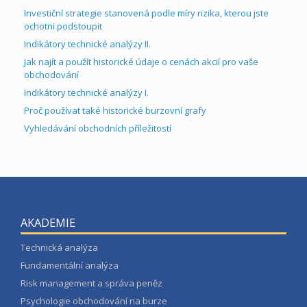
Investiční strategie stanovená podle míry rizika, kterou jste
ochotni podstoupit
Indikátory technické analýzy II.
Jak najít a použít historické údaje o cenách akcií pro vaše
obchodování
Indikátory technické analýzy I.
Proč používat také historické burzovní grafy
Vyhledávání obchodních příležitostí
AKADEMIE
Technická analýza
Fundamentální analýza
Risk management a správa peněz
Psychologie obchodování na burze