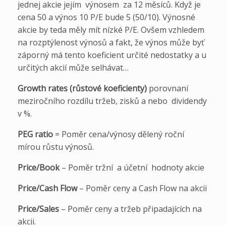
jednej akcie jejím výnosem za 12 měsíců. Když je
cena 50 a výnos 10 P/E bude 5 (50/10). Výnosné
akcie by teda měly mít nízké P/E. Ovšem vzhledem
na rozptýlenost výnosů a fakt, že výnos může byť
záporný má tento koeficient určité nedostatky a u
určitých akcií může selhávat…
Growth rates (růstové koeficienty)
porovnaní
meziročního rozdílu tržeb, zisků a nebo dividendy
v %.
PEG ratio
= Poměr cena/výnosy dělený roční
mírou růstu výnosů.
Price/Book
– Poměr tržní a účetní hodnoty akcie
Price/Cash Flow
– Poměr ceny a Cash Flow na akcii
Price/Sales
– Poměr ceny a tržeb připadajících na
akcii.