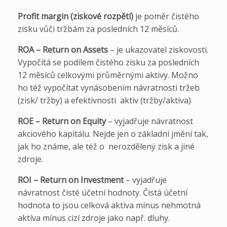
Profit margin (ziskové rozpětí)
je poměr čistého
zisku vůči tržbám za posledních 12 měsíců.
ROA – Return on Assets
– je ukazovatel ziskovosti.
Vypočítá se podílem čistého zisku za posledních
12 měsíců celkovými průměrnými aktivy. Možno
ho též vypočítat vynásobením návratnosti tržeb
(zisk/ tržby) a efektivnosti aktiv (tržby/aktiva)
ROE – Return on Equity
– vyjadřuje návratnost
akciového kapitálu. Nejde jen o základní jmění tak,
jak ho známe, ale též o nerozdělený zisk a jiné
zdroje.
ROI – Return on Investment
– vyjadřuje
návratnost čisté účetní hodnoty. Čistá účetní
hodnota to jsou celková aktiva mínus nehmotná
aktíva mínus cizí zdroje jako např. dluhy.