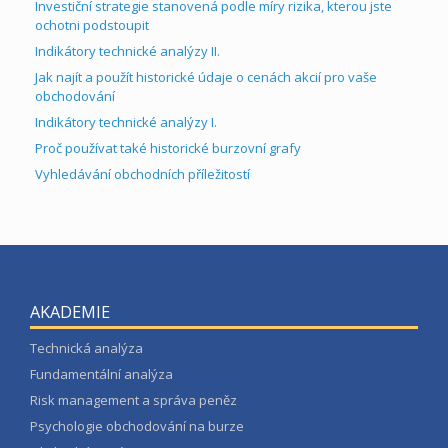
Investiční strategie stanovená podle míry rizika, kterou jste
ochotni podstoupit
Indikátory technické analýzy II.
Jak najít a použít historické údaje o cenách akcií pro vaše
obchodování
Indikátory technické analýzy I.
Proč používat také historické burzovní grafy
Vyhledávání obchodních příležitostí
AKADEMIE
Technická analýza
Fundamentální analýza
Risk management a správa peněz
Psychologie obchodování na burze