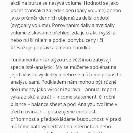
akcii na burze se nazývá volume. Hodnotí se jako
počet transakcí za jeden den (daily volume) anebo
jako průměr denních objemů za delší období
(avg.daily volume). Porovnáním daily a avg.daily
volume získáváme přehled, zda je o akcii vyšší a
nebo nižší zájem a podle pohybu ceny i či
převažuje poptávka a nebo nabídka.
Fundamentální analýzou se většinou zabývají
specialisté-analytici. My se můžeme spoléhat na
jejich vlastní výsledky a nebo se můžeme pokusit o
analýzu sami. Podkladem nám mohou být různé
dokumenty jako výroční zpráva – annual report ,
výkaz zisků a ztrát – income statement, či roční
bilance – balance sheet a pod. Analýzu tvoříme v
třech rovinách – posuzujeme minulost,
přítomnost a předpokládáme budoucnost. V praxi
můžeme data vyhledávat na internetu a nebo