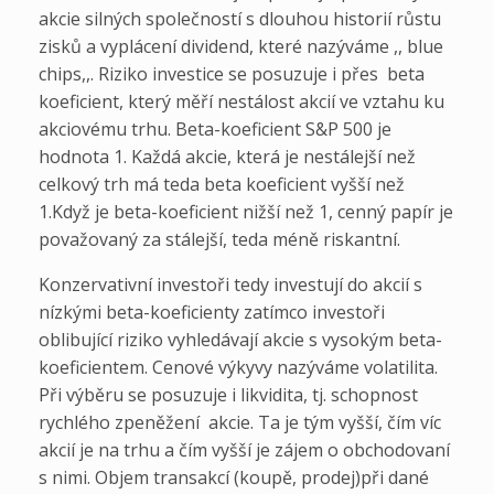
akcie silných společností s dlouhou historií růstu
zisků a vyplácení dividend, které nazýváme ,, blue
chips,,. Riziko investice se posuzuje i přes beta
koeficient, který měří nestálost akcií ve vztahu ku
akciovému trhu. Beta-koeficient S&P 500 je
hodnota 1. Každá akcie, která je nestálejší než
celkový trh má teda beta koeficient vyšší než
1.Když je beta-koeficient nižší než 1, cenný papír je
považovaný za stálejší, teda méně riskantní.
Konzervativní investoři tedy investují do akcií s
nízkými beta-koeficienty zatímco investoři
oblibující riziko vyhledávají akcie s vysokým beta-
koeficientem. Cenové výkyvy nazýváme volatilita.
Při výběru se posuzuje i likvidita, tj. schopnost
rychlého zpeněžení akcie. Ta je tým vyšší, čím víc
akcií je na trhu a čím vyšší je zájem o obchodovaní
s nimi. Objem transakcí (koupě, prodej)při dané