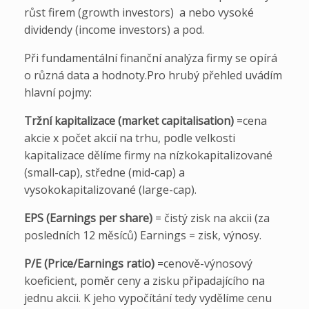
růst firem (growth investors) a nebo vysoké
dividendy (income investors) a pod.
Při fundamentální finanční analýza firmy se opírá
o různá data a hodnoty.Pro hrubý přehled uvádím
hlavní pojmy:
Tržní kapitalizace (market capitalisation)
=cena
akcie x počet akcií na trhu, podle velkosti
kapitalizace dělíme firmy na nízkokapitalizované
(small-cap), středne (mid-cap) a
vysokokapitalizované (large-cap).
EPS (Earnings per share)
= čistý zisk na akcii (za
posledních 12 měsíců) Earnings = zisk, výnosy.
P/E (Price/Earnings ratio)
=cenově-výnosový
koeficient, poměr ceny a zisku připadajícího na
jednu akcii. K jeho vypočítání tedy vydělíme cenu