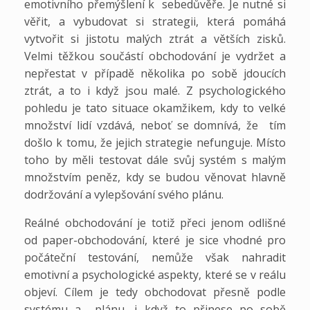
emotivního přemýšlení k sebedůvěře. Je nutné si
věřit, a vybudovat si strategii, která pomáhá
vytvořit si jistotu malých ztrát a větších zisků.
Velmi těžkou součástí obchodování je vydržet a
nepřestat v případě několika po sobě jdoucích
ztrát, a to i když jsou malé. Z psychologického
pohledu je tato situace okamžikem, kdy to velké
množství lidí vzdává, neboť se domnívá, že tím
došlo k tomu, že jejich strategie nefunguje. Místo
toho by měli testovat dále svůj systém s malým
množstvím peněz, kdy se budou věnovat hlavně
dodržování a vylepšování svého plánu.
Reálné obchodování je totiž přeci jenom odlišné
od paper-obchodování, které je sice vhodné pro
počáteční testování, nemůže však nahradit
emotivní a psychologické aspekty, které se v reálu
objeví. Cílem je tedy obchodovat přesně podle
systému a plánu, i když to přinese po sobě