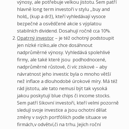
výnosy, ale potřebuje velkou jistotu. Sem patří
hlavně long term investoři v stylu ,,buy and
hold,, (kup a drž), kteří vyhledávají vysoce
bezpečné a osvědčené akcie s výplatou
stabilních dividend. Dosahují ročně cca 10%.
Opatrný investor
– je též ochotný podstoupit
jen nízké riziko,ale chce dosáhnout
nadprůměrné výnosy. Vyhledává spolehlivé
firmy, ale také které jsou podhodnocené,
nadprůměrné růstové, či víc ziskové – aby
návratnost jeho investic byla o mnoho větší
než inflace a dlouhodobé úrokové míry. Má též
rád jistotu, ale tato nemusí být tak vysoká
jakou poskytují blue chips či income stocks.
Sem patří šikovní investoři, kteří velmi pozorně
sledují svoje investice a jsou ochotní dělat
změny v svých portfóliích podle situace ve
firmách,v odvětví,či na trhu. Jejich roční