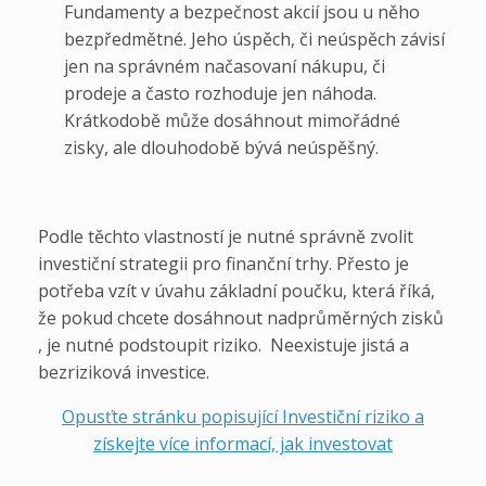
Fundamenty a bezpečnost akcií jsou u něho
bezpředmětné. Jeho úspěch, či neúspěch závisí
jen na správném načasovaní nákupu, či
prodeje a často rozhoduje jen náhoda.
Krátkodobě může dosáhnout mimořádné
zisky, ale dlouhodobě bývá neúspěšný.
Podle těchto vlastností je nutné správně zvolit
investiční strategii pro finanční trhy. Přesto je
potřeba vzít v úvahu základní poučku, která říká,
že pokud chcete dosáhnout nadprůměrných zisků
, je nutné podstoupit riziko. Neexistuje jistá a
bezriziková investice.
Opusťte stránku popisující Investiční riziko a
získejte více informací, jak investovat