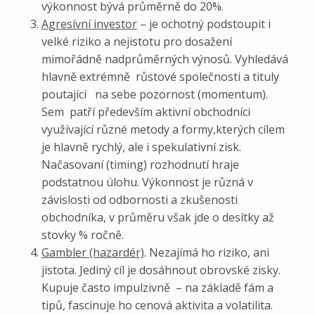
výkonnost bývá průměrně do 20%.
Agresívní investor
– je ochotný podstoupit i
velké riziko a nejistotu pro dosažení
mimořádně nadprůměrných výnosů. Vyhledává
hlavně extrémně růstové společnosti a tituly
poutající na sebe pozornost (momentum).
Sem patří především aktivní obchodníci
využívající různé metody a formy,kterých cílem
je hlavně rychlý, ale i spekulativní zisk.
Načasovaní (timing) rozhodnutí hraje
podstatnou úlohu. Výkonnost je různá v
závislosti od odbornosti a zkušenosti
obchodníka, v průměru však jde o desítky až
stovky % ročně.
Gambler (hazardér)
. Nezajímá ho riziko, ani
jistota. Jediný cíl je dosáhnout obrovské zisky.
Kupuje často impulzivně – na základě fám a
tipů, fascinuje ho cenová aktivita a volatilita.