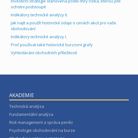
Investiční strategie stanovená podle míry rizika, kterou jste
ochotni podstoupit
Indikátory technické analýzy II.
Jak najít a použít historické údaje o cenách akcií pro vaše
obchodování
Indikátory technické analýzy I.
Proč používat také historické burzovní grafy
Vyhledávání obchodních příležitostí
AKADEMIE
Technická analýza
Fundamentální analýza
Risk management a správa peněz
Psychologie obchodování na burze