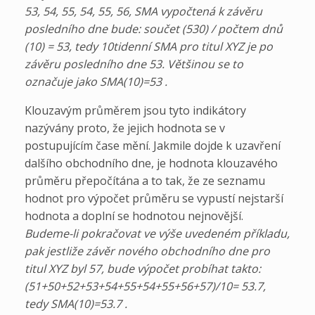
53, 54, 55, 54, 55, 56, SMA vypočtená k závěru
posledního dne bude: součet (530) / počtem dnů
(10) = 53, tedy 10tidenní SMA pro titul XYZ je po
závěru posledního dne 53. Většinou se to
označuje jako SMA(10)=53 .
Klouzavým průměrem jsou tyto indikátory
nazývány proto, že jejich hodnota se v
postupujícím čase mění. Jakmile dojde k uzavření
dalšího obchodního dne, je hodnota klouzavého
průměru přepočítána a to tak, že ze seznamu
hodnot pro výpočet průměru se vypustí nejstarší
hodnota a doplní se hodnotou nejnovější.
Budeme-li pokračovat ve výše uvedeném příkladu,
pak jestliže závěr nového obchodního dne pro
titul XYZ byl 57, bude výpočet probíhat takto:
(51+50+52+53+54+55+54+55+56+57)/10= 53.7,
tedy SMA(10)=53.7 .