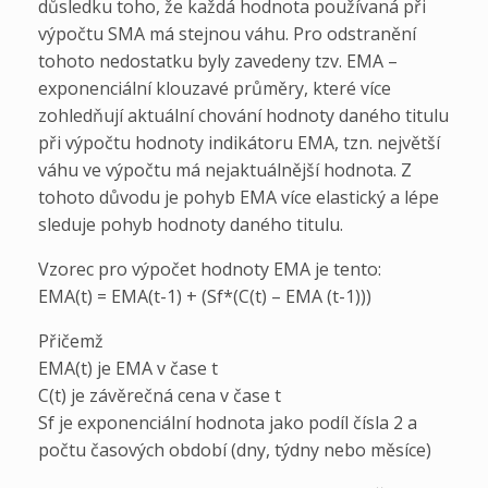
důsledku toho, že každá hodnota používaná při
výpočtu SMA má stejnou váhu. Pro odstranění
tohoto nedostatku byly zavedeny tzv. EMA –
exponenciální klouzavé průměry, které více
zohledňují aktuální chování hodnoty daného titulu
při výpočtu hodnoty indikátoru EMA, tzn. největší
váhu ve výpočtu má nejaktuálnější hodnota. Z
tohoto důvodu je pohyb EMA více elastický a lépe
sleduje pohyb hodnoty daného titulu.
Vzorec pro výpočet hodnoty EMA je tento:
EMA(t) = EMA(t-1) + (Sf*(C(t) – EMA (t-1)))
Přičemž
EMA(t) je EMA v čase t
C(t) je závěrečná cena v čase t
Sf je exponenciální hodnota jako podíl čísla 2 a
počtu časových období (dny, týdny nebo měsíce)