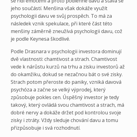
se řídí emocemi a proto podlehne davu a stává se
jeho součástí. Menšina však dokáže využít
psychologii davu ve svůj prospěch. To má za
následek vznik spekulace, při které část této
menšiny záměrně zneužívá psychologii davu, což
je podle Keynesa škodlivé.
Podle Drasnara v psychologii investora dominují
dvě vlastnosti: chamtivost a strach. Chamtivost
vede k nárůstu kurzů na trhu a zisku investorů až
do okamžiku, dokud se nezačnou bát o své zisky.
Strach potom přeroste do paniky, vzniká davová
psychóza a začne se velký výprodej, který
způsobuje pokles cen. Úspěšný investor je tedy
takový, který ovládá svou chamtivost a strach, má
dobré nervy a dokáže držet pod kontrolou svoje
zisky i ztráty. Vždy sleduje chování davu a tomu
přizpůsobuje i svá rozhodnutí.