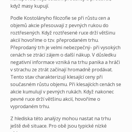
když masy kupují.
Podle Kostolányho filozofie se při růstu cen a
objemů akcie přesouvají z pevných rukou do
roztřesených. Když roztřesené ruce drží většinu
akcií hovoříme o tzv. přeprodaném trhu.
Přeprodaný trh je velmi nebezpečný- při vysokých
cenách se ztrácí zájem o další nákup. V důsledku
negativní informace vzniká na trhu panika a hráči
v strachu ze ztrát začínají hromadně prodávat.
Tento stav charakterizují klesající ceny při
současném růstu objemu. Při klesajících cenách se
akcie kumulují v pevných rukách. Když nakonec
pevné ruce drží většinu akcií, hovoříme o
vyprodaném trhu.
Z hlediska této analýzy mohou nastat na trhu
ještě dvě situace. Pro obě jsou typické nízké