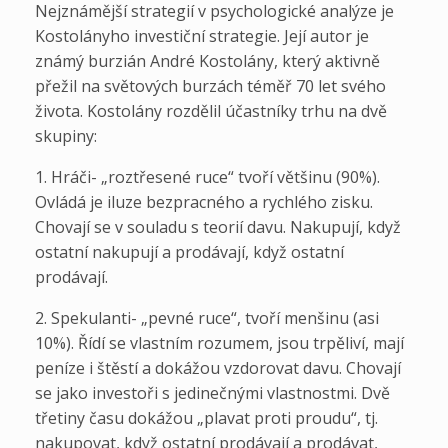
Nejznámější strategií v psychologické analýze je
Kostolányho investiční strategie. Její autor je
známý burzián André Kostolány, který aktivně
přežil na světových burzách téměř 70 let svého
života. Kostolány rozdělil účastníky trhu na dvě
skupiny:
1. Hráči- „roztřesené ruce“ tvoří většinu (90%).
Ovládá je iluze bezpracného a rychlého zisku.
Chovají se v souladu s teorií davu. Nakupují, když
ostatní nakupují a prodávají, když ostatní
prodávají.
2. Spekulanti- „pevné ruce“, tvoří menšinu (asi
10%). Řídí se vlastním rozumem, jsou trpěliví, mají
peníze i štěstí a dokážou vzdorovat davu. Chovají
se jako investoři s jedinečnými vlastnostmi. Dvě
třetiny času dokážou „plavat proti proudu“, tj.
nakupovat, když ostatní prodávají a prodávat,