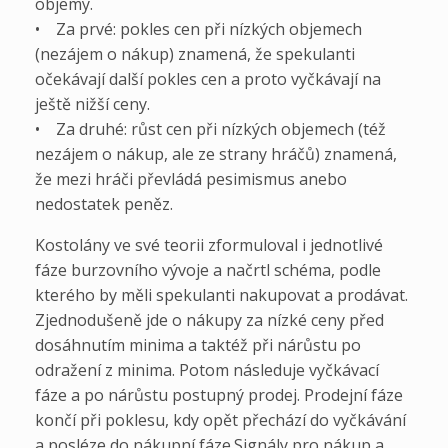
objemy.
• Za prvé: pokles cen při nízkých objemech
(nezájem o nákup) znamená, že spekulanti
očekávají další pokles cen a proto vyčkávají na
ještě nižší ceny.
• Za druhé: růst cen při nízkých objemech (též
nezájem o nákup, ale ze strany hráčů) znamená,
že mezi hráči převládá pesimismus anebo
nedostatek peněz.
Kostolány ve své teorii zformuloval i jednotlivé
fáze burzovního vývoje a načrtl schéma, podle
kterého by měli spekulanti nakupovat a prodávat.
Zjednodušeně jde o nákupy za nízké ceny před
dosáhnutím minima a taktéž při nárůstu po
odražení z minima. Potom následuje vyčkávací
fáze a po nárůstu postupný prodej. Prodejní fáze
končí při poklesu, kdy opět přechází do vyčkávání
a posléze do nákupní fáze.Signály pro nákup a