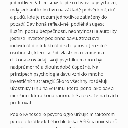
jednotlivec. V tom smyslu jde o davovou psychózu,
tedy jednání kolektivu na základě podvědomí, citů
a pudů, kde je rozum jednotlivce zatlačený do
pozadí. Dav koná reflexivně, podléhá sugesci,
iluzím, pocitu bezpečnosti, neomylnosti a autority.
Jestliže investor podlehne davu, ztrácí své
individuální intelektuální schopnosti. Jen silné
osobnosti, které se řídí vlastním rozumem a
dokonale ovládají svoji psychiku mohou být
nadprůměrně a dlouhodobě úspěšné. Na
principech psychologie davu vzniklo mnoho
investičních strategií. Skoro všechny rozdělují
účastníky trhu na většinu, která jedná jako dav a
menšinu, která koná racionálně a dokáže na trzích
profitovat.
Podle Kynesee je psychologie určujícím faktorem
pouze z krátkodobého hlediska. Většina investorů