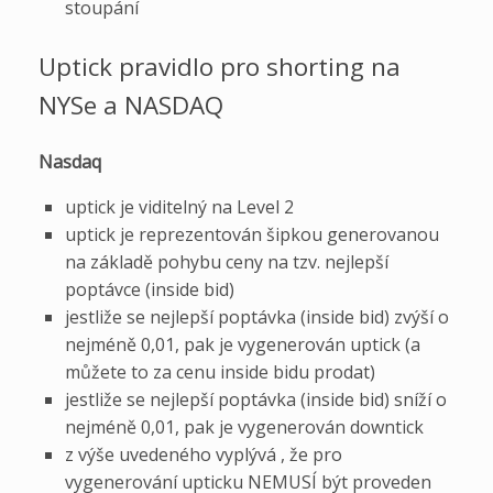
stoupání
Uptick pravidlo pro shorting na
NYSe a NASDAQ
Nasdaq
uptick je viditelný na Level 2
uptick je reprezentován šipkou generovanou
na základě pohybu ceny na tzv. nejlepší
poptávce (inside bid)
jestliže se nejlepší poptávka (inside bid) zvýší o
nejméně 0,01, pak je vygenerován uptick (a
můžete to za cenu inside bidu prodat)
jestliže se nejlepší poptávka (inside bid) sníží o
nejméně 0,01, pak je vygenerován downtick
z výše uvedeného vyplývá , že pro
vygenerování upticku NEMUSÍ být proveden