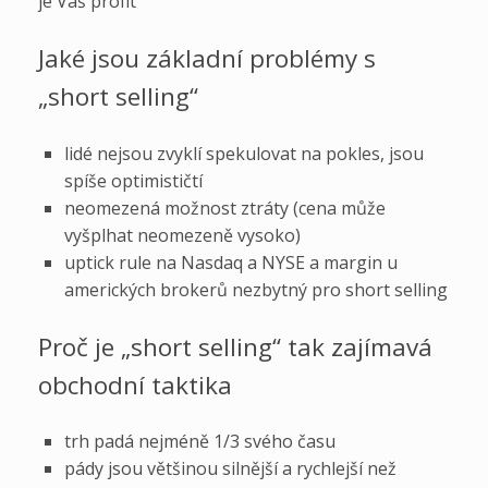
je Váš profit
Jaké jsou základní problémy s
„short selling“
lidé nejsou zvyklí spekulovat na pokles, jsou
spíše optimističtí
neomezená možnost ztráty (cena může
vyšplhat neomezeně vysoko)
uptick rule na Nasdaq a NYSE a margin u
amerických brokerů nezbytný pro short selling
Proč je „short selling“ tak zajímavá
obchodní taktika
trh padá nejméně 1/3 svého času
pády jsou většinou silnější a rychlejší než