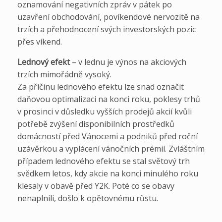
oznamování negativních zpráv v pátek po
uzavření obchodování, povíkendové nervozitě na
trzích a přehodnocení svých investorských pozic
přes víkend.
Lednový efekt
– v lednu je výnos na akciových
trzích mimořádně vysoký.
Za příčinu lednového efektu lze snad označit
daňovou optimalizaci na konci roku, poklesy trhů
v prosinci v důsledku vyšších prodejů akcií kvůli
potřebě zvýšení disponibilních prostředků
domácností před Vánocemi a podniků před roční
uzávěrkou a vyplácení vánočních prémií. Zvláštním
případem lednového efektu se stal světový trh
svědkem letos, kdy akcie na konci minulého roku
klesaly v obavě před Y2K. Poté co se obavy
nenaplnili, došlo k opětovnému růstu.