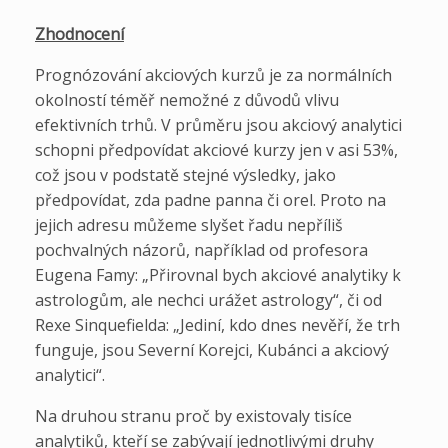
Zhodnocení
Prognózování akciových kurzů je za normálních
okolností téměř nemožné z důvodů vlivu
efektivních trhů. V průměru jsou akciový analytici
schopni předpovídat akciové kurzy jen v asi 53%,
což jsou v podstatě stejné výsledky, jako
předpovídat, zda padne panna či orel. Proto na
jejich adresu můžeme slyšet řadu nepříliš
pochvalných názorů, například od profesora
Eugena Famy: „Přirovnal bych akciové analytiky k
astrologům, ale nechci urážet astrology“, či od
Rexe Sinquefielda: „Jediní, kdo dnes nevěří, že trh
funguje, jsou Severní Korejci, Kubánci a akciový
analytici“.
Na druhou stranu proč by existovaly tisíce
analytiků, kteří se zabývají jednotlivými druhy