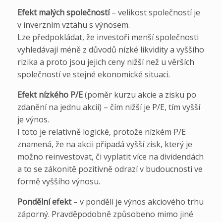
Efekt malých společností
– velikost společností je
v inverzním vztahu s výnosem.
Lze předpokládat, že investoři menší společnosti
vyhledávají méně z důvodů nízké likvidity a vyššího
rizika a proto jsou jejich ceny nižší než u věrších
společností ve stejné ekonomické situaci.
Efekt nízkého P/E
(poměr kurzu akcie a zisku po
zdanění na jednu akcii) – čím nižší je P/E, tím vyšší
je výnos.
I toto je relativně logické, protože nízkém P/E
znamená, že na akcii připadá vyšší zisk, který je
možno reinvestovat, či vyplatit více na dividendách
a to se zákonitě pozitivně odrazí v budoucnosti ve
formě vyššího výnosu.
Pondělní efekt
– v pondělí je výnos akciového trhu
záporný. Pravděpodobně způsobeno mimo jiné