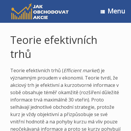
Skip
to
Menu
content
Teorie efektivních
trhů
Teorie efektivních trhů (
Efficient market
) je
významným proudem v ekonomii. Teorie tvrdí, že
akciový trh je efektivní a kurzotvorné informace v
sobě obsahuje téměř okamžitě (rozšíření důležité
informace trvá maximálně 30 vteřin). Proto
selhávají jednotlivé obchodní strategie, protože
kurz je vždy objektivní a přizpůsobuje se své
vnitřní hodnotě a na pohyby kurzu má vliv pouze
neočekávaná informace a proto se kurzy pohybují