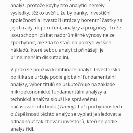
analýz, protože kdyby tito analytici neměly
výsledky, těžko uvěřit, že by banky, investiční
společnosti a investoři utrácely horentní částky za
jejich rady, doporučení, analýzy a prognózy. To že
jsou schopni získat nadprůměrné výnosy nelze
zpochybnit, ale zda to stačí na pokrytí vyšších
nákladů, které sebou analytici přinášejí, je
přinejmenším diskutabilní.
V praxi se používá kombinace analýz. Investorská
politika se určuje podle globální fundamentální
analýzy, výběr titulů se uskutečňuje na základě
mikroekonomické fundamentální analýzy a
technická analýza slouží ke správnému
načasování obchodu (
Timing
). I při pochybnostech
o úspěšnosti těchto analýz se vyplatí je sledovat a
odhadnout tak chování investorů, kteří se podle
analýz řídí.